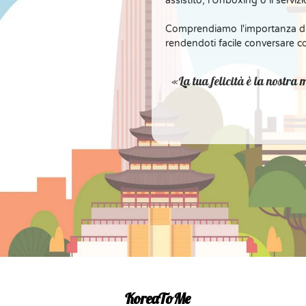
assistito, l'Unboxing o il serviz
Comprendiamo l'importanza di
rendendoti facile conversare co
La tua felicità è la nostra
KoreaToMe