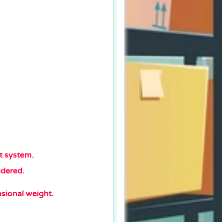
ht system.
dered.
sional weight.