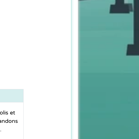
lis et
mandons
.