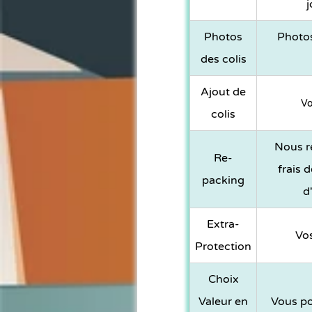
j
Photos
Photos
des colis
Ajout de
Vo
colis
Nous re
Re-
frais 
packing
d
Extra-
Vos
Protection
Choix
Valeur en
Vous po