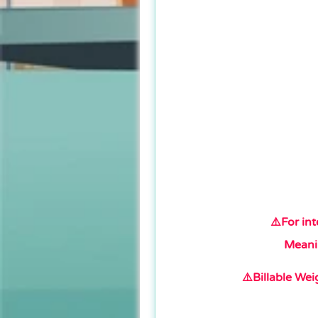
⚠️For int
Meani
⚠️Billable We