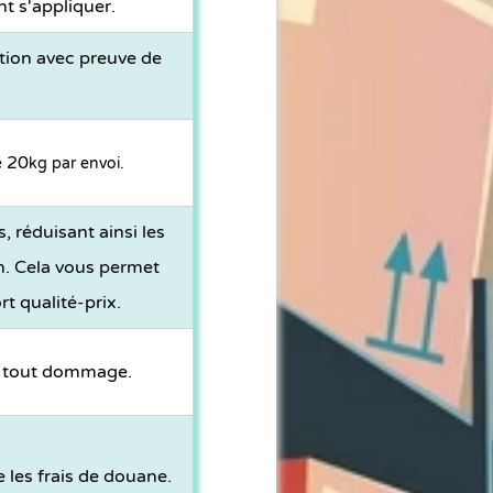
nt s'appliquer.
ition avec preuve de
20
e
kg par envoi.
, réduisant ainsi les
on. Cela vous permet
t qualité-prix.
r tout dommage.
 les frais de douane.