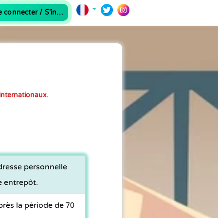
Se connecter / S'inscrire
internationaux.
dresse personnelle
e entrepôt.
près la période de
70