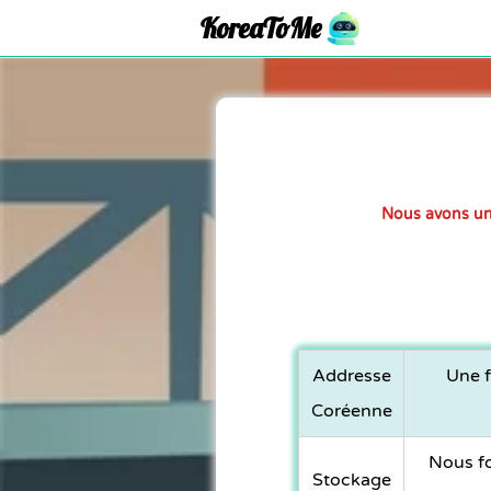
KoreaToMe
Nous avons un
Addresse
Une f
Coréenne
Nous fo
Stockage